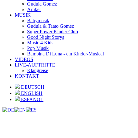
Gudula Gomez
Artikel
MUSIK
Babymusik
Gudula & Taato Gomez
Super Power Kinder Club
Good Night Storys
Music 4 Kids
Pop-Musik
Bambina Di Luna - ein Kinder-Musical
VIDEOS
LIVE-AUFTRITTE
Klangreise
KONTAKT
DEUTSCH
ENGLISH
ESPAÑOL