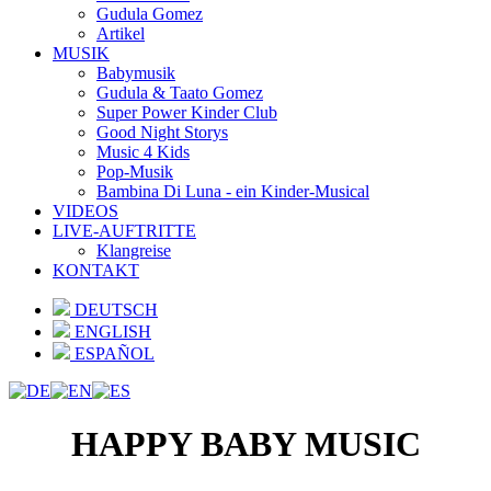
Gudula Gomez
Artikel
MUSIK
Babymusik
Gudula & Taato Gomez
Super Power Kinder Club
Good Night Storys
Music 4 Kids
Pop-Musik
Bambina Di Luna - ein Kinder-Musical
VIDEOS
LIVE-AUFTRITTE
Klangreise
KONTAKT
DEUTSCH
ENGLISH
ESPAÑOL
HAPPY BABY MUSIC