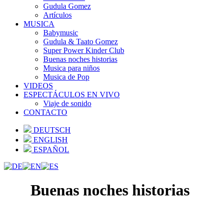
Gudula Gomez
Artículos
MUSICA
Babymusic
Gudula & Taato Gomez
Super Power Kinder Club
Buenas noches historias
Musica para niños
Musica de Pop
VIDEOS
ESPECTÁCULOS EN VIVO
Viaje de sonido
CONTACTO
DEUTSCH
ENGLISH
ESPAÑOL
Buenas noches historias