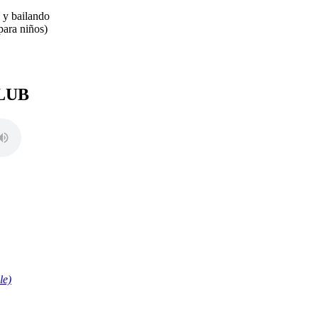
 y bailando
ara niños)
LUB
le)