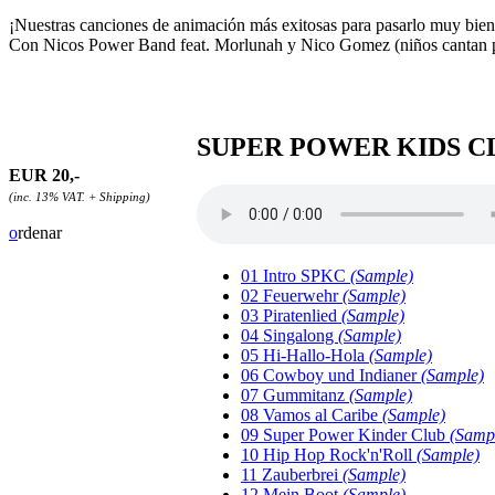
¡Nuestras canciones de animación más exitosas para pasarlo muy bien
Con Nicos Power Band feat. Morlunah y Nico Gomez (niños cantan p
SUPER POWER KIDS C
EUR 20,-
(inc. 13% VAT. + Shipping)
o
rdenar
01 Intro SPKC
(Sample)
02 Feuerwehr
(Sample)
03 Piratenlied
(Sample)
04 Singalong
(Sample)
05 Hi-Hallo-Hola
(Sample)
06 Cowboy und Indianer
(Sample)
07 Gummitanz
(Sample)
08 Vamos al Caribe
(Sample)
09 Super Power Kinder Club
(Samp
10 Hip Hop Rock'n'Roll
(Sample)
11 Zauberbrei
(Sample)
12 Mein Boot
(Sample)