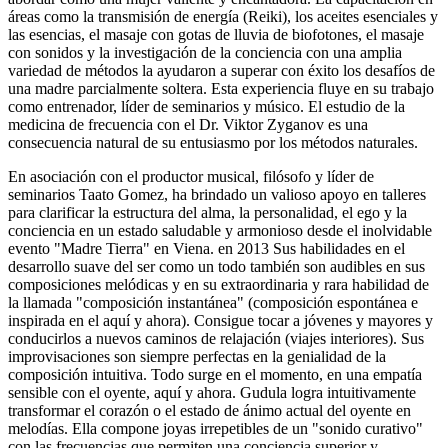
áreas como la transmisión de energía (Reiki), los aceites esenciales y
las esencias, el masaje con gotas de lluvia de biofotones, el masaje
con sonidos y la investigación de la conciencia con una amplia
variedad de métodos la ayudaron a superar con éxito los desafíos de
una madre parcialmente soltera. Esta experiencia fluye en su trabajo
como entrenador, líder de seminarios y músico. El estudio de la
medicina de frecuencia con el Dr. Viktor Zyganov es una
consecuencia natural de su entusiasmo por los métodos naturales.
En asociación con el productor musical, filósofo y líder de
seminarios Taato Gomez, ha brindado un valioso apoyo en talleres
para clarificar la estructura del alma, la personalidad, el ego y la
conciencia en un estado saludable y armonioso desde el inolvidable
evento "Madre Tierra" en Viena. en 2013 Sus habilidades en el
desarrollo suave del ser como un todo también son audibles en sus
composiciones melódicas y en su extraordinaria y rara habilidad de
la llamada "composición instantánea" (composición espontánea e
inspirada en el aquí y ahora). Consigue tocar a jóvenes y mayores y
conducirlos a nuevos caminos de relajación (viajes interiores). Sus
improvisaciones son siempre perfectas en la genialidad de la
composición intuitiva. Todo surge en el momento, en una empatía
sensible con el oyente, aquí y ahora. Gudula logra intuitivamente
transformar el corazón o el estado de ánimo actual del oyente en
melodías. Ella compone joyas irrepetibles de un "sonido curativo"
con las frecuencias que permiten una conciencia superior y