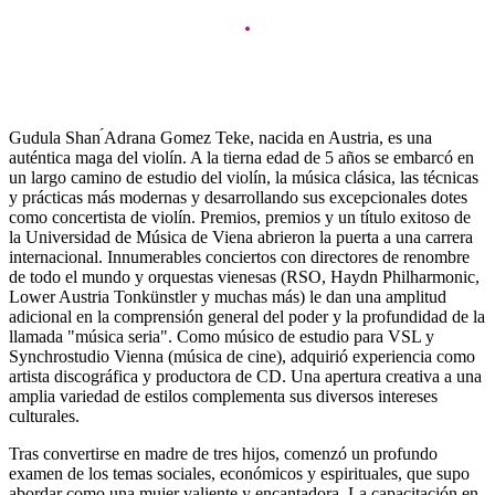
Gudula Shan ́Adrana Gomez Teke, nacida en Austria, es una
auténtica maga del violín. A la tierna edad de 5 años se embarcó en
un largo camino de estudio del violín, la música clásica, las técnicas
y prácticas más modernas y desarrollando sus excepcionales dotes
como concertista de violín. Premios, premios y un título exitoso de
la Universidad de Música de Viena abrieron la puerta a una carrera
internacional. Innumerables conciertos con directores de renombre
de todo el mundo y orquestas vienesas (RSO, Haydn Philharmonic,
Lower Austria Tonkünstler y muchas más) le dan una amplitud
adicional en la comprensión general del poder y la profundidad de la
llamada "música seria". Como músico de estudio para VSL y
Synchrostudio Vienna (música de cine), adquirió experiencia como
artista discográfica y productora de CD. Una apertura creativa a una
amplia variedad de estilos complementa sus diversos intereses
culturales.
Tras convertirse en madre de tres hijos, comenzó un profundo
examen de los temas sociales, económicos y espirituales, que supo
abordar como una mujer valiente y encantadora. La capacitación en