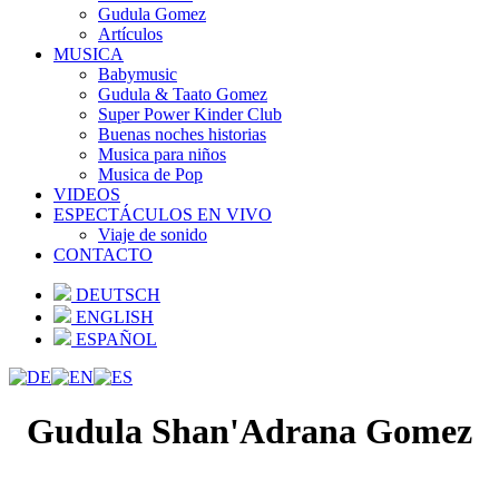
Gudula Gomez
Artículos
MUSICA
Babymusic
Gudula & Taato Gomez
Super Power Kinder Club
Buenas noches historias
Musica para niños
Musica de Pop
VIDEOS
ESPECTÁCULOS EN VIVO
Viaje de sonido
CONTACTO
DEUTSCH
ENGLISH
ESPAÑOL
Gudula Shan'Adrana Gomez